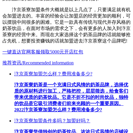
汴京茶寮加盟条件大概就是以上几点了，只要满足就有机
会加盟进去的。丰富的经验会让加盟店的经营更加的顺利，可
以摆脱中间很多的困难。它是一款具有传统与现代并存风格的
奶茶饮品，在面对市场的需求之下，会有更多的人加入到汴京
茶寮的经营中来。而现在大家选择这个奶茶品牌的话就能够抢
占先机，想要投资赚钱的话就加盟进去汴京茶寮这个品牌吧!
一键直达官网客服领取5000元开店红包
推荐资讯
/Recommended information
汴京茶寮加盟怎么样？费用准备多少?
汴京茶寮奶茶是一个充满日式风情的奶茶品牌，选择优
质的原材料进行加工，严格把控，层层筛选，给食客们
带来优质的奶茶饮品。它是不折不扣的时尚饮品，独特
的饮品是它吸引消费者们前来光顾的一个重要原因。
2022汴京茶寮加盟怎么样？费用准备多少?
汴京茶寮加盟条件多吗？加盟好吗？
汴京茶寮凭借独创的奶茶饮品、浓浓日式风情的店铺设