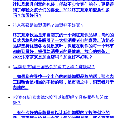
计以及极具创意的包装，俘获不少食客们的心，更是得
到了年轻女孩子们的喜爱。2022汴京茶寮加盟条件多
吗？加盟好吗？
汴京茶寮是加盟店吗？加盟好不好呢？
汴京茶寮饮品是来自南京的一个网红茶饮品牌，简约的
日式风格和饮品吸引了一大批消费者们的喜爱。该奶茶
品牌坚持优选各地优质茶叶，保证在制作的每一个环节
都做到最好，提供给消费者的是健康、放心的奶茶。
2022汴京茶寮是加盟店吗？加盟好不好呢？
[品牌动态]
卤三国熟食加盟怎么样？赚钱吗？
如果您在寻找一个出色的卤味加盟品牌的话，那么卤
三国熟食是相当的不错的哦，是市场之中，消费者对于
卤味的...
[投资分析]
喜家德水饺可以加盟吗？具备哪些加盟优
势？
有什么好的品牌是可以让我们加盟的？投资创业的