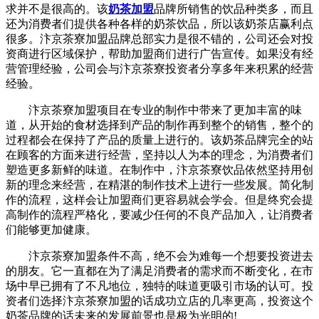
求并不是很高的。该
奶茶加盟
品牌所销售的饮品种类多，而且
还为消费者们提供各种各样的奶茶饮品，所以该奶茶店赢利点
很多。汴京茶寮加盟品牌总部实力是很不错的，公司还会对投
资商进行区域保护，帮助加盟商们进行广告宣传。如果没有经
营管理经验，公司会与汴京茶寮投资者分享多年来积累的经营
经验。
汴京茶寮加盟项目在专业的制作中带来了更加丰富的味
道，从开始的食材选择到产品的制作再到整个的销售，整个的
过程都会在保持了产品的质量上进行的。该奶茶品牌完全的站
在顾客的方面来进行经营，坚持以人为本的理念，为消费者们
塑造更多新鲜的味道。在制作中，汴京茶寮饮品依然坚持用创
新的理念来经营，在精湛的制作技术上进行一些发展。简化制
作的流程，这样会让加盟商们更容易就会学会。但是终究会提
高制作的流程严格化，要减少任何的不良产品加入，让消费者
们能够更加健康。
汴京茶寮加盟条件不高，绝不会为难每一个想要投资进去
的朋友。它一直都在为了满足消费者的需求而不断变化，在市
场中早已拥有了不凡地位，独特的味道更吸引市场的认可。投
资者们选择汴京茶寮加盟的话成功立店的几率更高，投资这个
奶茶品牌的话未来的发展前景也是极为光明的!