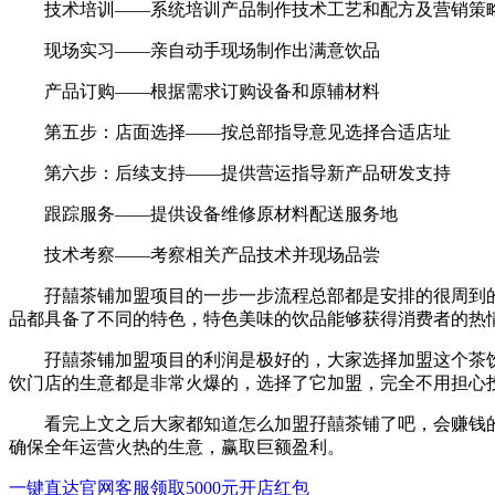
技术培训——系统培训产品制作技术工艺和配方及营销策
现场实习——亲自动手现场制作出满意饮品
产品订购——根据需求订购设备和原辅材料
第五步：店面选择——按总部指导意见选择合适店址
第六步：后续支持——提供营运指导新产品研发支持
跟踪服务——提供设备维修原材料配送服务地
技术考察——考察相关产品技术并现场品尝
孖囍茶铺加盟项目的一步一步流程总部都是安排的很周到的
品都具备了不同的特色，特色美味的饮品能够获得消费者的热
孖囍茶铺加盟项目的利润是极好的，大家选择加盟这个茶饮
饮门店的生意都是非常火爆的，选择了它加盟，完全不用担心
看完上文之后大家都知道怎么加盟孖囍茶铺了吧，会赚钱的
确保全年运营火热的生意，赢取巨额盈利。
一键直达官网客服领取5000元开店红包