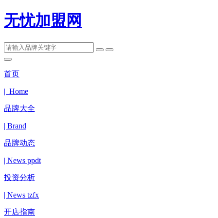
无忧加盟网
首页
| Home
品牌大全
| Brand
品牌动态
| News ppdt
投资分析
| News tzfx
开店指南