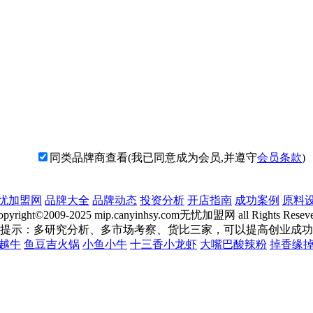
同类品牌商查看(我已同意成为会员,并遵守
会员条款
)
忧加盟网
品牌大全
品牌动态
投资分析
开店指南
成功案例
原料
opyright©2009-2025 mip.canyinhsy.com无忧加盟网 all Rights Reseve
提示：多研究分析、多市场考察、货比三家，可以提高创业成功
越牛
鱼豆吉火锅
小鱼小牛
十三香小龙虾
大嘴巴酸辣粉
掉香缘