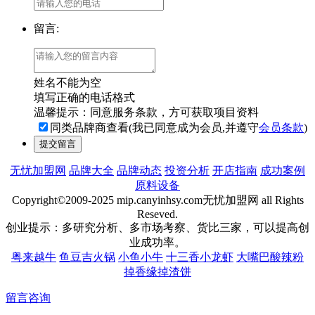
留言:
姓名不能为空
填写正确的电话格式
温馨提示：同意服务条款，方可获取项目资料
同类品牌商查看(我已同意成为会员,并遵守
会员条款
)
提交留言
无忧加盟网
品牌大全
品牌动态
投资分析
开店指南
成功案例
原料设备
Copyright©2009-2025 mip.canyinhsy.com无忧加盟网 all Rights
Reseved.
创业提示：多研究分析、多市场考察、货比三家，可以提高创
业成功率。
粤来越牛
鱼豆吉火锅
小鱼小牛
十三香小龙虾
大嘴巴酸辣粉
掉香缘掉渣饼
留言咨询