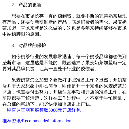
2、产品的更新
想要在市场长存，真的赚到钱，就要不断的完善奶茶店现
有产品，还要创新研制新的产品，满足消费者的需求。果麦奶
茶加盟一直以来就是这么做的，这也是多年来持续能够在市场
中站稳脚跟的原因。
3、对品牌的保护
如今奶茶行业的发展非常迅速，每一个奶茶品牌都想做到
垄断市场，这显然是不能的，既然选择了果麦奶茶加盟就一定
要对其品牌负责，让其一直处于行业的佼佼者。
果麦奶茶怎么加盟？要做好哪些准备工作？显然，开奶茶
店并非大家想象中那么简单，即便是开一个知名的果麦奶茶加
盟店，也需要付出努力，开店注意事项和开店的准备工作，在
前期都要了解清楚，这样在工作过程中，才不至于手忙脚乱，
在总部的帮助下，能尽快使加盟店走上正轨。
一键直达官网客服领取5000元开店红包
推荐资讯
/Recommended information