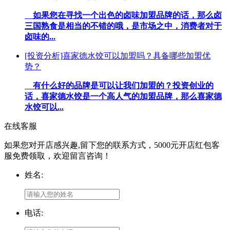
如果您在寻找一个出色的卤味加盟品牌的话，那么卤
三国熟食是相当的不错的哦，是市场之中，消费者对于
卤味的...
[投资分析]
喜家德水饺可以加盟吗？具备哪些加盟优
势？
有什么好的品牌是可以让我们加盟的？投资创业的
话，喜家德水饺是一个高人气的加盟品牌，那么喜家德
水饺可以...
在线客服
如果您对开店感兴趣,留下您的联系方式，5000元开店红包客
服免费领取，欢迎留言咨询！
姓名:
电话: