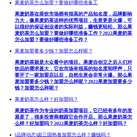
果麦奶茶怎么加盟？要做好哪些准备工
果麦奶茶在茶饮市场拥有很高的产品知名度，品牌影响
力大，像果麦奶茶这样的优秀项目，生意更是火爆，可
以很好的保证创业者的实际利益，赚钱更轻松。那么果
麦奶茶怎么加盟？要做好哪些准备工作？2022果麦奶茶
怎么加盟？要做好哪些准备工作？
果麦加盟要多少钱？加盟怎么样呢？
果麦奶茶就是大众看中的项目。果麦自创立之后人们对
饮品的需求甚大，它在市场有很高的知名度和呼声，只
要开了一家加盟店以后，自然生意会非常火爆。那么果
麦加盟要多少钱？加盟怎么样呢？2022果麦加盟要多少
钱？加盟怎么样呢？
果麦奶茶怎么样？好加盟吗？
果麦奶茶作为专业的奶茶加盟项目，它已经有多年的发
展是了，很多投资商都跟它合作开店。那么果麦奶茶怎
么样？好加盟吗？2022果麦奶茶怎么样？好加盟吗？
[品牌动态]
卤三国熟食加盟怎么样？赚钱吗？