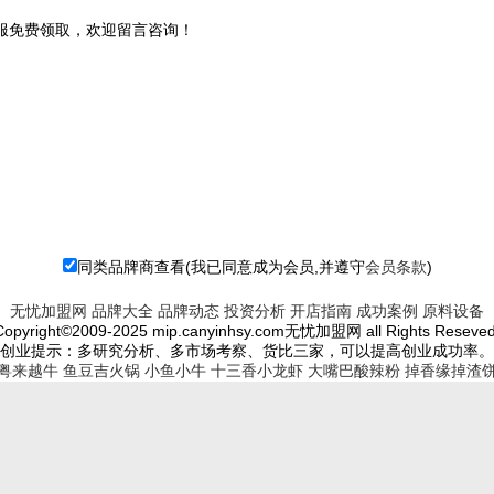
客服免费领取，欢迎留言咨询！
同类品牌商查看(我已同意成为会员,并遵守
会员条款
)
无忧加盟网
品牌大全
品牌动态
投资分析
开店指南
成功案例
原料设备
Copyright©2009-2025 mip.canyinhsy.com无忧加盟网 all Rights Reseved
创业提示：多研究分析、多市场考察、货比三家，可以提高创业成功率。
粤来越牛
鱼豆吉火锅
小鱼小牛
十三香小龙虾
大嘴巴酸辣粉
掉香缘掉渣