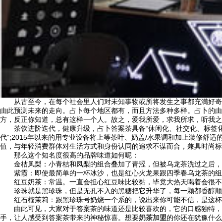
从古至今，在每个社会里人们对未知事物或所将发生之事都充满好奇之
由此预测未来的走向。占卜每个地区都有，而且方法多种多样。占卜的由
方，反正你知道，总有这样一个人。故之，爱我所爱，求我所求，听我之
茶饮进阶迭代，健康升级，占卜答案茶具备“休闲化、社交化、标签化”
代”;2015年以来的用专业设备将上等茶叶、奶盖/水果调和加上装修
值，与年轻消费群体对生活方式和身份认同的追求不谋而合，兼具时尚标
那么这个知名度很高的品牌味道如何呢：
金桔凤梨：小青桔和凤梨的组合叠加了青涩，但被乌龙茶洗过之后，
紫霞：即使最简单的一杯冰沙，也是红心火龙果跟四季春乌龙茶的组合，
红豆奶茶：常温。一直会担心红豆味比较黏，毕竟大热天喝着会很不
珍珠就是黑珍珠，但是无孔不入的黑糖把它升华了，每一颗都香醇顺
红石榴茉莉：跟黑珍珠号奶烧一个系的，说出来你可能不信，是这杯红
由此可见，大家对于答案茶的味道还是比较喜欢的，它的口感独特，种
手，让人感受到答案茶带来的神秘惊喜。想要
奶茶加盟
的你还在犹豫什么