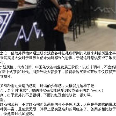
心，借助外界物体通过研究观察各种征兆所得到的依据来判断所遇之事
来其实是大众对于世界自然未知所感到的恐惧，于是这种恐惧变成了敬畏
心。
新属性，代表创新。中国茶饮连锁业发展三阶段：以粉末调冲，不含奶以及
舒适的“新中式茶饮”时代。消费升级大背景下，消费者购买新式茶饮不仅获
签属性。
又有种雨过天晴的感觉，所谓的少年感，大概就是这样了吧！
名字叫“紫霞”，喝的时候确实能感受到紫霞仙子的走心wink！
爽，出乎意外的不是很稠，下面的红豆也比较软，很好喝。
滑。
石榴茉莉，不过红石榴面茉莉用的可不是黑珍珠，人家是芒果味的爆珠
类丰富，且创意无限，算得上是实至名归的网红茶了。答案茶相比较于
，快趁着时机加盟吧。