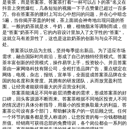
是丧茶，而是答案茶。答案茶打着“一杯可以占卜的茶”名义在
抖音上突然爆红，几条短短的视频一下子点赞量已超过一百多
万。你在答案茶的腰封上写出心中想问的问题，并在心中暗念
5遍，当你揭开茶盖的时候，茶上面就会神奇地出现问题的答
案。一般的奶茶就是水，牛奶，糖，植物脂末等调制而成，但
是”答案”奶茶不同，它的内容设计里加入了文字性的“答案”，
这就立马有差异性了，这也是这款奶茶的创新与与众不同之
处。
答案茶以饮品为主线，坚持每季提出新品。为了适应市场
需求，融合国际时尚前沿，形成了自己的独特经营模式。答案
茶丰富创新的经营模式，操作易学上手，投资较小。并且答案
茶由一家网络科技有限公司，全程打造品牌广告，重点锁定在
网络，电视，杂志，报纸，宣单等，全面提成答案茶品牌在全
国的知名度和美誉度。其拥有的研发团队，从而放宽盈利范
围，让经营者能获得最大的开店营业利润。
答案茶能满足不同年龄层消费者的需求，形成答案茶的好
口碑，回头客源源不断而来。答案茶根据不同地区投资人不同
的情况进行具体分析指导，用最小的投资换取最大的利益。答
案茶公司设有多个部门，帮助解决客户的一切后顾之忧。任何
一个环节的服务都是受人称道的，让您投资的每一分钱都物超
所值。经销商可获得总部的免费培训，各个岗位都会一系列的