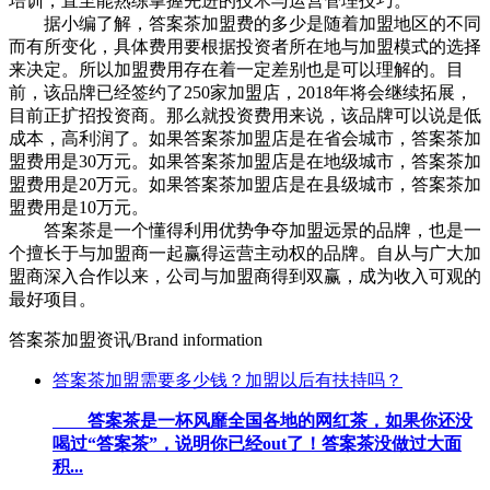
培训，直至能熟练掌握先进的技术与运营管理技巧。
据小编了解，答案茶加盟费的多少是随着加盟地区的不同
而有所变化，具体费用要根据投资者所在地与加盟模式的选择
来决定。所以加盟费用存在着一定差别也是可以理解的。目
前，该品牌已经签约了250家加盟店，2018年将会继续拓展，
目前正扩招投资商。那么就投资费用来说，该品牌可以说是低
成本，高利润了。如果答案茶加盟店是在省会城市，答案茶加
盟费用是30万元。如果答案茶加盟店是在地级城市，答案茶加
盟费用是20万元。如果答案茶加盟店是在县级城市，答案茶加
盟费用是10万元。
答案茶是一个懂得利用优势争夺加盟远景的品牌，也是一
个擅长于与加盟商一起赢得运营主动权的品牌。自从与广大加
盟商深入合作以来，公司与加盟商得到双赢，成为收入可观的
最好项目。
答案茶加盟资讯
/Brand information
答案茶加盟需要多少钱？加盟以后有扶持吗？
答案茶是一杯风靡全国各地的网红茶，如果你还没
喝过“答案茶”，说明你已经out了！答案茶没做过大面
积...