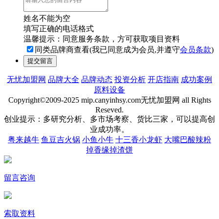
姓名不能为空
填写正确的电话格式
温馨提示：同意服务条款，方可获取项目资料
同类品牌商查看(我已同意成为会员,并遵守
会员条款
)
提交留言
无忧加盟网
品牌大全
品牌动态
投资分析
开店指南
成功案例
原料设备
Copyright©2009-2025 mip.canyinhsy.com无忧加盟网 all Rights
Reseved.
创业提示：多研究分析、多市场考察、货比三家，可以提高创
业成功率。
粤来越牛
鱼豆吉火锅
小鱼小牛
十三香小龙虾
大嘴巴酸辣粉
掉香缘掉渣饼
留言咨询
索取资料