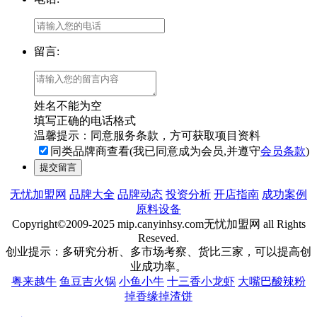
留言:
姓名不能为空
填写正确的电话格式
温馨提示：同意服务条款，方可获取项目资料
同类品牌商查看(我已同意成为会员,并遵守
会员条款
)
提交留言
无忧加盟网
品牌大全
品牌动态
投资分析
开店指南
成功案例
原料设备
Copyright©2009-2025 mip.canyinhsy.com无忧加盟网 all Rights
Reseved.
创业提示：多研究分析、多市场考察、货比三家，可以提高创
业成功率。
粤来越牛
鱼豆吉火锅
小鱼小牛
十三香小龙虾
大嘴巴酸辣粉
掉香缘掉渣饼