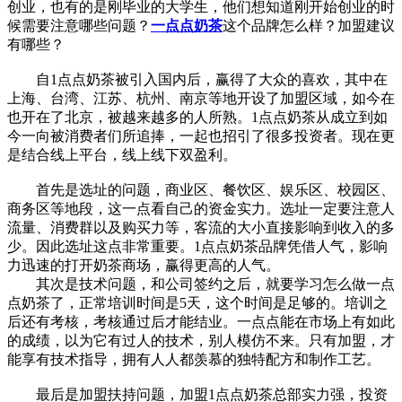
创业，也有的是刚毕业的大学生，他们想知道刚开始创业的时
候需要注意哪些问题？
一点点奶茶
这个品牌怎么样？加盟建议
有哪些？
自1点点奶茶被引入国内后，赢得了大众的喜欢，其中在
上海、台湾、江苏、杭州、南京等地开设了加盟区域，如今在
也开在了北京，被越来越多的人所熟。1点点奶茶从成立到如
今一向被消费者们所追捧，一起也招引了很多投资者。现在更
是结合线上平台，线上线下双盈利。
首先是选址的问题，商业区、餐饮区、娱乐区、校园区、
商务区等地段，这一点看自己的资金实力。选址一定要注意人
流量、消费群以及购买力等，客流的大小直接影响到收入的多
少。因此选址这点非常重要。1点点奶茶品牌凭借人气，影响
力迅速的打开奶茶商场，赢得更高的人气。
其次是技术问题，和公司签约之后，就要学习怎么做一点
点奶茶了，正常培训时间是5天，这个时间是足够的。培训之
后还有考核，考核通过后才能结业。一点点能在市场上有如此
的成绩，以为它有过人的技术，别人模仿不来。只有加盟，才
能享有技术指导，拥有人人都羡慕的独特配方和制作工艺。
最后是加盟扶持问题，加盟1点点奶茶总部实力强，投资